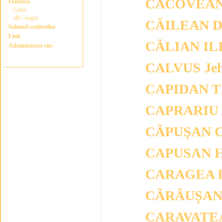
CACOVEANU
Fototeca
Color
alb / negru
CĂILEAN D
Salonul scriitorilor
Link
CĂLIAN IL
Administrare site
CALVUS Je
CAPIDAN T
CAPRARIU 
CĂPUŞAN C
CAPUSAN H
CARAGEA I
CĂRĂUȘAN 
CARAVATEA