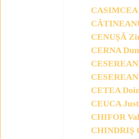
CASIMCEA M
CĂTINEANU
CENUŞĂ Zi
CERNA Dum
CESEREANU
CESEREANU
CETEA Doi
CEUCA Just
CHIFOR Val
CHINDRIŞ O