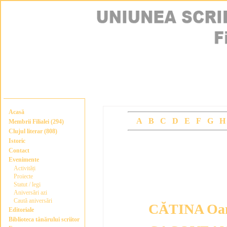
Acasă
A
B
C
D
E
F
G
Membrii Filialei (294)
Clujul literar (808)
Istoric
CLUJUL LITER
Contact
Evenimente
(ordine alfabeti
Activități
Proiecte
Statut / legi
Aniversări azi
Caută aniversări
CĂTINA Oa
Editoriale
Biblioteca tânărului scriitor