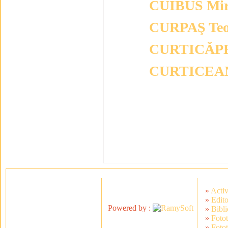
CUIBUS Mi
CURPAŞ Teo
CURTICĂPE
CURTICEAN
Articole de la : 1
»
Activ
»
Edito
Powered by :
»
Bibli
»
Foto
»
Foto