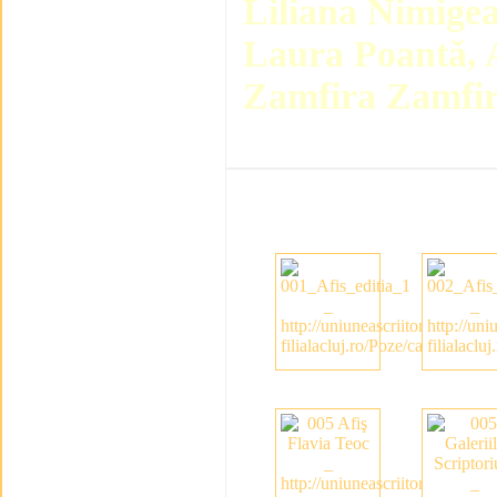
Liliana Nimigea
Laura Poantă, 
Zamfira Zamfir