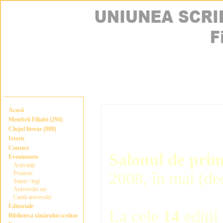
Acasă
Membrii Filialei (294)
Clujul literar (808)
Istoric
Contact
Salonul de primă
Evenimente
Activități
2008, în mai (de
Proiecte
Statut / legi
Aniversări azi
Caută aniversări
Editoriale
La cele
14
ediţii
Biblioteca tânărului scriitor