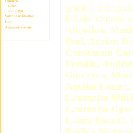
Fototeca
grafică, fotograf
Color
alb / negru
Filialei clujene s
Salonul scriitorilor
Link
Abrudan, Maria
Administrare site
Bud, Adrian Bu
Constantin Cub
Frenţiu, Andre
Gorczyca, Marth
Amalia Lumei, 
Laurenţiu Mihă
Laurenţiu Oprea
Laura Poantă, 
Rodica Scutaru-