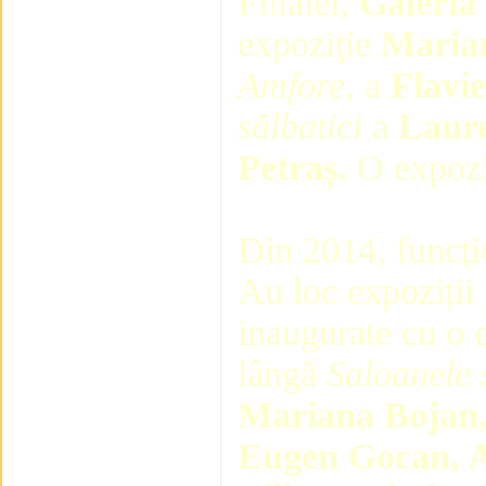
Filialei,
Galeri
expoziţie
Maria
Amfore
, a
Flavie
sălbatici
a
Laure
Petraș.
O expozi
Din 2014, funcț
Au loc expoziții 
inaugurate cu o 
lângă
Saloanele s
Mariana Bojan
Eugen Gocan, A