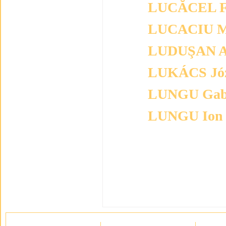
LUCĂCEL Fl
LUCACIU M
LUDUŞAN 
LUKÁCS Józ
LUNGU Gabr
LUNGU Ion
Articole de la : 1