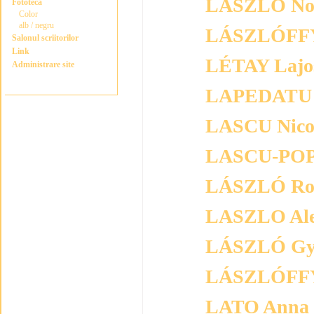
LÁSZLÓ No
Fototeca
Color
alb / negru
LÁSZLÓFFY
Salonul scriitorilor
Link
LÉTAY Lajo
Administrare site
LAPEDATU A
LASCU Nico
LASCU-POP
LÁSZLÓ Rob
LASZLO Al
LÁSZLÓ Gy
LÁSZLÓFFY
LATO Anna