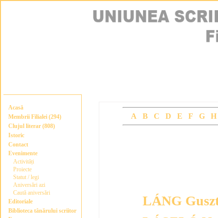
Acasă
A
B
C
D
E
F
G
Membrii Filialei (294)
Clujul literar (808)
Istoric
CLUJUL LITER
Contact
Evenimente
(ordine alfabeti
Activități
Proiecte
Statut / legi
Aniversări azi
Caută aniversări
LÁNG Gusz
Editoriale
Biblioteca tânărului scriitor