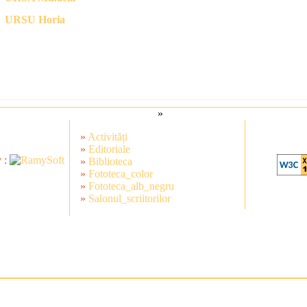
URSU Horia
Articole de la : 1 la : 8 din : 8
»
»
Activități
»
Editoriale
 :
»
Biblioteca
»
Fototeca_color
»
Fototeca_alb_negru
»
Salonul_scriitorilor