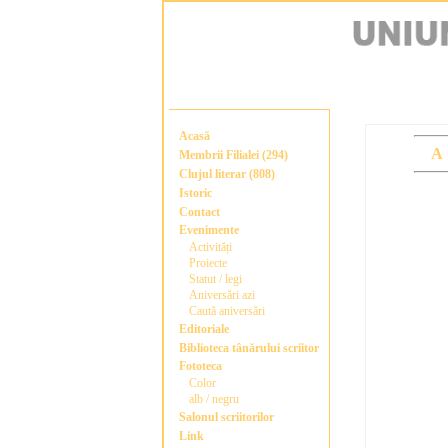
Acasă
A
Membrii Filialei (294)
Clujul literar (808)
Istoric
Contact
Evenimente
Activități
Proiecte
Statut / legi
Aniversări azi
Caută aniversări
Editoriale
Biblioteca tânărului scriitor
Fototeca
Color
alb / negru
Salonul scriitorilor
Link