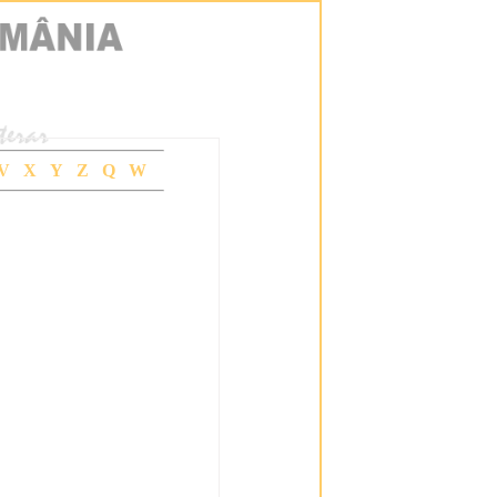
V
X
Y
Z
Q
W