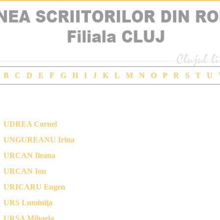
B
C
D
E
F
G
H
I
J
K
L
M
N
O
P
R
S
T
U
CLUJUL LITERAR CONTEMPORAN - Cautare dupa nume (ordine alfabetica)
UDREA Cornel
UNGUREANU Irina
URCAN Ileana
URCAN Ion
URICARU Eugen
URS Luminiţa
URSA Mihaela