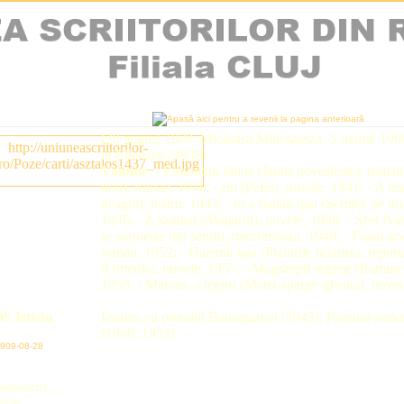
(28 august 1909, Micăsasa/Mikeszasza -5 martie 1960
in Ellenzek (1938).
Volume
: - Elmondja Janos (Janos povesteste), roman
nou), roman, 1940; - rm (Pelin), nuvele, 1941; - A fe
neagra), teatru, 1943; - ro a hadak tjan (Scriitor pe dr
1946; - A szamar (Magarul), nuvele, 1948; - Szel fva
se starneste din senin), microroman, 1949; - Fiatal sz
roman, 1952; - Hazunk taja (Plaiurile noastre), repor
(Omenie), nuvele, 1957; - Megszeplt regseg (Batranet
1958; - Matyas, a jegtro (Matei-sparge-gheata), nuvel
 István
Distins cu premiul Baumgarten (1943), Premiul nation
(1949, 1953).
 1909-08-28