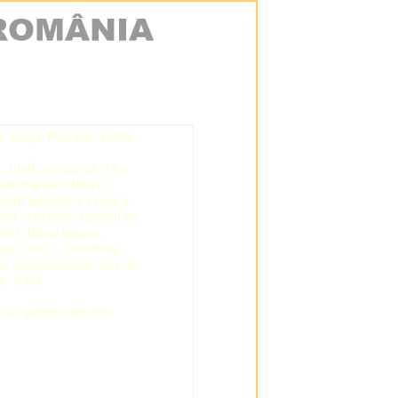
, Cluj). Prozator. Debut
, 1939; - jesztendo (An
kete macska (Pisica
umul bataliilor), cronica,
tlan nem indul (Vantul nu
vvel (Inima tanara),
taje, 1956; - Emberseg
e infrumusetata), nuvele,
e, 1960.
aál pentru literatura