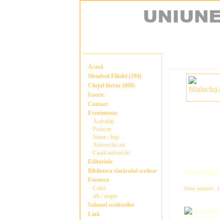
Acasă
Membrii Filialei (294)
Clujul literar (808)
Istoric
Contact
Evenimente
Activități
Proiecte
Statut / legi
Aniversări azi
Caută aniversări
Editoriale
Biblioteca tânărului scriitor
ASZTALOS
Fototeca
Color
Data nașterii :
alb / negru
Salonul scriitorilor
Link