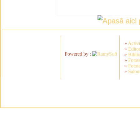
»
Activi
»
Editor
Powered by :
»
Bibli
»
Fotot
»
Fotot
»
Salonu