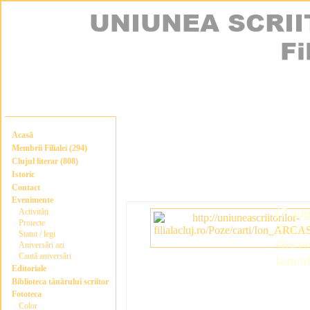
Acasă
Membrii Filialei (294)
Clujul literar (808)
Istoric
Contact
Evenimente
(7 au
Activități
Proiecte
Ziaris
Statut / legi
sincer
Aniversări azi
Caută aniversări
Iancul
Editoriale
Biblioteca tânărului scriitor
Fototeca
Color