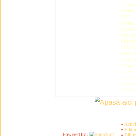
(coau
Premi
2013,
Premi
Itali
Unive
Ediți
metaf
Dumit
inedi
Studi
eseur
prec
Echin
Lucea
»
Activi
»
Editor
Powered by :
»
Bibli