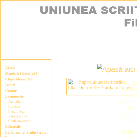
Acasă
Membrii Filialei (294)
Clujul literar (808)
(n. 1
Istoric
Facul
Contact
în es
Evenimente
preze
Activități
Proiecte
Tribu
Statut / legi
Disti
Aniversări azi
Cluje
Caută aniversări
Editoriale
Volum
Biblioteca tânărului scriitor