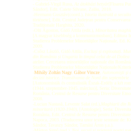
- Gabriel-Virgil Rusu,
Az
átokházi betyár
[Floarea Pus
Sándor], Edit. Caiete Silvane, Zalău, 2018.
-Hermann Gusztáv(coord.),
Istoria ilustrată a secuilo
története], Edit. Centrul Județean pentru Conservarea
Tradiționale Harghita, 2020.
-Olti Ágoston, Gidó Attila (edit.),
Minoritatea maghi
[A magyar kisebbség a kommunizmusban], Editura Ins
Studierea Problemelor Minorităţilor Naționale, Ed. K
2009.
-Csősz László, Gidó Attila,
Excluși și exploatați. Mun
din România și Ungaria în timpul celui de-al Doile
atelier. Cercetarea minorităților naționale din România
Studierea Problemelor Minorităţilor Naționale/Kriter
-
Mihály Zoltán Nagy
,
Gábor Vincze
,
Autonomişti şi
decizii istorice. Transilvania de Nord din septembrie 
[Autonomisták és centralisták Észak-Erdély a két ro
(1944. szeptember-1945. március)], Seria: Diversitate
România, Centrul de Resurse pentru Diversitate Etnoc
2008.
-Lucian Nastasă, Levente Salat (ed.),
Maghiarii din R
minoritară
(1920-1940)
, [Antologie], Seria: Diversita
România, Edit. Centrul de Resurse pentru Diversitate
Napoca, 2003. (Traducerea unor texte semnate de: K
Sándor, Tavaszy Sándor, Tamási Áron ș.a.).
-Márton Simó (red.),
Noi, secuii și prietenii noștri ro