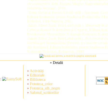
ale conviețuirii
, Edit. Hargita Megyei Hagyományőrz
Odorheiu Secuiesc, 2018.
-Toma Stefánia, Fosztó László (edit.)
Spectrum. Cerce
Editura Institutului pentru Studierea Problemelor Mino
Kriterion, Cluj-Napoca, 2011.
-Jakab Albert Zsolt, Peti Lehel (edit.),
Minorități în z
Cehii și slovacii în România și Ungaria,
Editura Insti
Problemelor Minorităţilor Naționale/Kriterion, Koloz
-Jakab Albert Zsolt, Peti Lehel (edit.),
Folyamatok és 
kisebbségek Romániában
[Procese și contexte social-i
din România], Editura Institutului pentru Studierea P
Naționale/Kriterion, Kolozsvár, 2009.
» Detalii
»
Activități
»
Editoriale
 :
»
Biblioteca
»
Fototeca_color
»
Fototeca_alb_negru
»
Salonul_scriitorilor