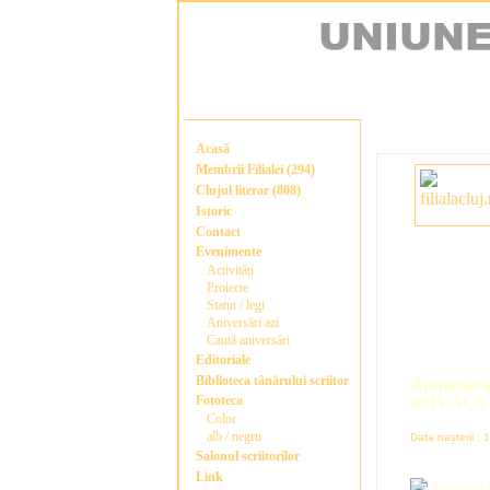
Acasă
Membrii Filialei (294)
Clujul literar (808)
Istoric
Contact
Evenimente
Activități
Proiecte
Statut / legi
Aniversări azi
Caută aniversări
Editoriale
Biblioteca tânărului scriitor
Annamár
Fototeca
KOVÁCS
Color
alb / negru
Data nașterii :
Salonul scriitorilor
Link