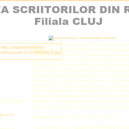
(n. 21 iulie 1961, Cluj-Napoca). Traducătoare. Absolv
„Babeș-Bolyai (geografie, limba și literatura germană)
complementare de limbă şi civilizaţie maghiară la Un
Lajos” din Debrecen (Ungaria), 1992-1994. Stagii de 
documentare la Centre de Sociologie de l’Éducation et
(1993-1994, 1997-1998, 2000), la Universitatea „Eö
Budapesta (Catedra de românistică, 1995) și Universi
Ierusalim (2012-2017). Participă totodată la mai mul
traducători
ale Fundaţiei Soros pentru o Societate Des
1998). Este autorizată ca traducător-interpret al Minist
limbile germană/maghiară/română, din 2004. Traducer
ia NASTASĂ
literaturii, ale diversității etnoculturale din spațiul cen
socio-lingvistice ori aspecte legate de etnologie și et
 1961-07-21
Traduceri
(peste 25 volume), din care, selectiv:
- Andrei Klein,
Lea. Családom története
[Lea. Povest