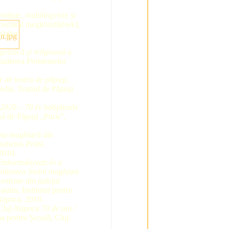
ntitate, multilingvism și
isztikai megközelítések],
ăţilor
vistică și religioasă a
 Studierea Problemelor
r de teatru de păpuşi
,
dia, Teatrul de Păpuşi
-2020 – 70 év bábjátszás
ul de Păpuşi „Puck”,
gia maghiară din
tudierea Probl.
 2010.
 önkormányzati és a
ilizarea limbii maghiare
centrate din judeţul
talin, Institutul pentru
-Napoca, 2010.
 Cluj-Napoca
70 de ani /
ia pentru Școală, Cluj-