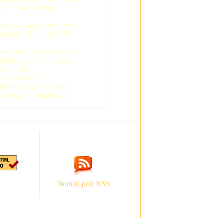
ési Forrásközpont,
tări sociale despre romi
,
rităţilor Naționale, Ed.
onele de contact interetnic.
tutului pentru Studierea
svár, 2010.
léthelyzetek –
dentitare la minoritățile
roblemelor Minorităţilor
Noutati prin RSS