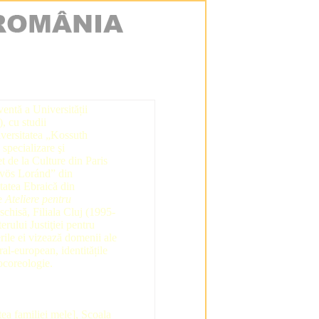
entă a Universității
, cu studii
iversitatea „Kossuth
specializare şi
 de la Culture din Paris
tvös Loránd” din
tatea Ebraică din
te
Ateliere pentru
chisă, Filiala Cluj (1995-
erului Justiţiei pentru
ile ei vizează domenii ale
tral-european, identitățile
nocoreologie.
ea familiei mele], Școala