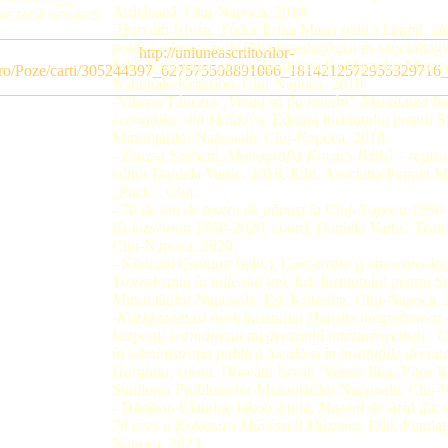
Ardeleană, Cluj-Napoca, 2016.
-Horváth István, Tódor Erika Mária (edit.)
Limbă, ide
politici educaționale
[Nyelvpedagógiai és szociolingv
Edit. Institutului pentru Studierea Problemelor Minorit
Naționale/Kriterion, Cluj-Napoca, 2010.
-Vilmos Tánczos
„Vreau să fiu român” Identitatea ling
ceangăilor din Moldova
, Editura Institutului pentru
Minorităţilor Naționale, Cluj-Napoca, 2018.
- Zsuzsa Szebeni,
Monografia
Kovács Ildikó – regizo
editor Daniela Vartic, 2018, Edit. Asociaţia Puppet Me
„Puck”, Cluj.
-
70 de ani de teatru de păpuși la Cluj-Napoca 1950
Kolozsváron 1950-2020
, coord. Daniela Vartic, Teatr
Cluj-Napoca, 2020.
- Könczei Csongor (edit.),
Coregrafia și etnocoreolo
Transilvania în mileniul trei,
Ed. Institutului pentru S
Minorităţilor Naționale, Ed. Kriterion, Cluj-Napoca,
-Közigazgatási nyelvhasználat Hargita megyében az
központi kormányzat megyeszintű intézményeiben. Ut
în administraţia publică locală şi în instituţiile decon
Harghita,
coord. Horváth István, Veress Ilka, Vitos Ka
Studierea Problemelor Minorităţilor Naționale, Cluj
- Dărăban Claudia, Iakob Attila,
Muzeul de Artă din
70
éves a Kolozsári Művészeti Múzeum,
Edit. Fundaț
Napoca, 2023.