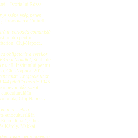
tei – Istoria lui Rózsa
r
[A székelység képes
 și Promovarea Culturii
ară în perioada comunistă
titutului pentru
riterion, Cluj-Napoca,
ca obligatorie a evreilor
a Război Mondial
, Studii de
 nr. 48, Institutului pentru
ion, Cluj-Napoca, 2013.
 centralişti. Enigmele unor
1944 până în martie 1945
mán bevonulás között
 etnoculturală în
ulturală, Cluj-Napoca,
omânia și etica
te etnoculturală în
 Etnoculturală, Cluj-
ós Károly, Makkai
mâni.
Interviuri și mărturii