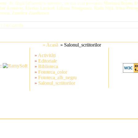
Bour
. Pe lângă
Saloanele scriitorilor
, au mai avut personale
Mariana Bojan, E
or Komives, Flavius Lucăcel, Liliana Nimigeanu, Rada Niță, Irina Petraș
escu, Zamfira Zamfirescu
a fost gasita
» Acasă
» Salonul_scriitorilor
»
Activități
»
Editoriale
 :
»
Biblioteca
»
Fototeca_color
»
Fototeca_alb_negru
»
Salonul_scriitorilor