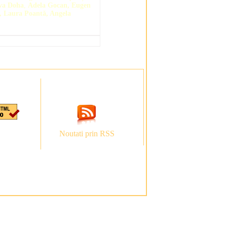
va Doha
,
Adela Gocan, Eugen
, Laura Poantă, Angela
Noutati prin RSS