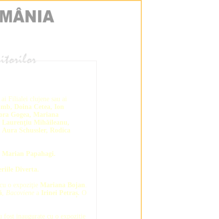
ai Filialei clujene sau ai
mb, Doina Cetea, Ion
dora Gogea, Mariana
, Laurenţiu Mihăileanu,
 Aura Schussler, Rodica
, Marian Papahagi.
riile Diverta.
cu o expoziţie
Mariana Bojan
.
ă
,
Bacoviene
a
Irinei Petraș.
O
u fost inaugurate cu o expoziție