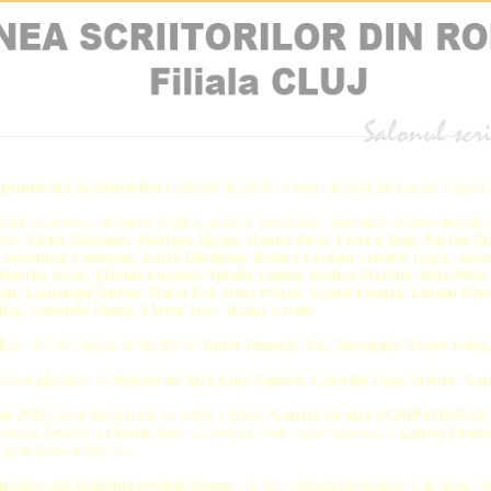
primăvară al scriitorilor
a debutat în 2008, în mai (dedicat lui Lucian Blaga).
diţii succesive, au expus pictură, grafică, fotografie, sculptură scriitori membri 
erar:
Elena Abrudan, Mariana Bojan, Hanna Bota, Florica Bud, Adrian Bu
 Constantin Cubleşan, Lucia Dărămuş, Rodica Frenţiu, Andrei Gazsi, Teo
Martha Izsák, Flavius Lucăcel, Amalia Lumei, Rodica Marian, Iulia Micu
an, Laurenţiu Oprea, Maria Pal, Irina Petraş, Laura Poantă, Lucian Pop,
laş, Gabriela Simuţ, Flavia Teoc, Ileana Urcan.
ţie, au fost expuse şi lucrări de
Tudor Ionescu, A.E. Baconsky, Victor Felea
u fost găzduite de
Muzeul de Artă Cluj-Napoca, Galeriile Casa Artelor, Gale
ie 2011,
a fost inaugurată, la sediul Filialei,
Galeria de artă SCRIPTORIUM
poziţia
Amfore
, a
Flaviei Teoc
. Expoziția
Visul cailor sălbatici
a
Laurei Poant
e grup
Zilele prozei
etc.
funcționează
Galeriile revistei
Steaua
.
Au loc expoziții personale și de grup. A