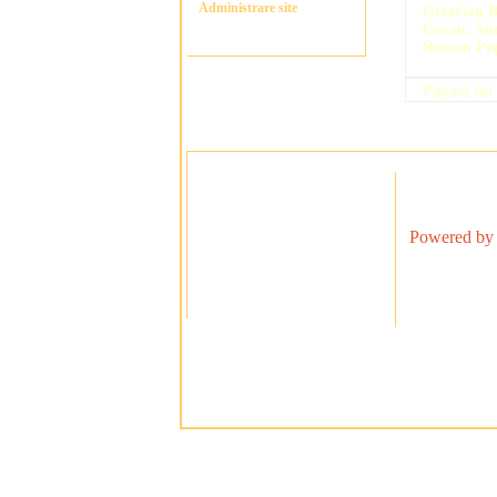
Administrare site
Octavian 
Gocan, And
Roman Pop
Pagina nu 
Powered by