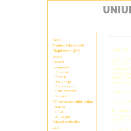
Acasă
Membrii Filialei (294)
Salonul de 
Clujul literar (808)
Istoric
La cele
14
e
Contact
Clujului lit
Evenimente
Cristofor,
Activități
Gorczyca, 
Proiecte
Maria Olte
Statut / legi
Scutaru-Mi
Aniversări azi
Caută aniversări
La prima edi
Editoriale
Saloanele a
Biblioteca tânărului scriitor
Fototeca
În noiembr
Color
A urmat ex
alb / negru
expoziție d
Salonul scriitorilor
Link
Din 2014, 