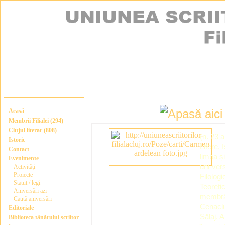
Acasă
Membrii Filialei (294)
Clujul literar (808)
(n. 23 a
Istoric
Litere, 
Contact
limba și
Evenimente
uni-ver
Activități
Proiecte
Filologi
Statut / legi
Teoretic
Aniversări azi
membră 
Caută aniversări
Cenaclu
Editoriale
Sălaj. 
Biblioteca tânărului scriitor