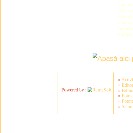
unor ide
„Carmen
de text 
este înd
receptar
europen
»
Activi
»
Editor
Powered by :
»
Bibli
»
Fotot
»
Fotot
»
Salonu