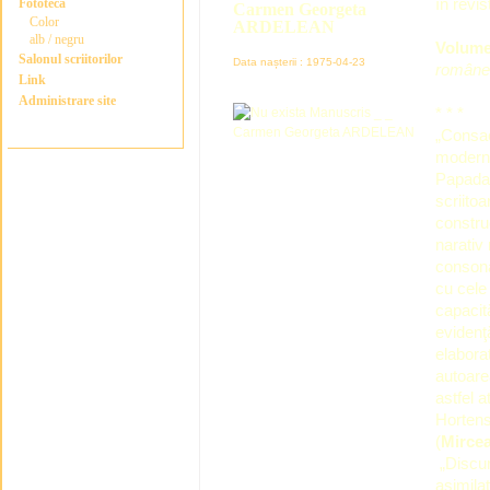
în revis
Fototeca
Carmen Georgeta
Color
ARDELEAN
alb / negru
Volume
Salonul scriitorilor
Data nașterii : 1975-04-23
române.
Link
Administrare site
* * *
„Consac
moderni
Papadat
scriitoa
construc
narativ 
consona
cu cele
capacită
evidenţ
elabora
autoarea
astfel a
Hortens
(
Mirce
„Discurs
asimila