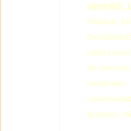
sâmbătă, 1
Năsăud, Ad
Despărțămâ
cadrul aces
de comunică
moderator: 
conferențiat
Bolovan, M