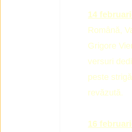
14 februar
Română, Val
Grigore Vie
versuri dedi
peste strigăt
revăzută.
16 februar