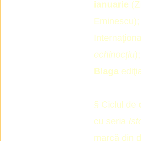
ianuarie
(Zi
Eminescu)
Internaţion
echinocţiu
)
Blaga
ediţi
§ Ciclul de
cu seria
Ist
marcă din do