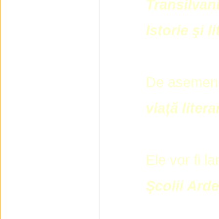
Transilvan
Istorie şi l
De asemen
viaţă liter
Ele vor fi l
Şcolii Ard