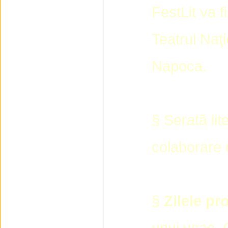
FestLit va f
Teatrul Naţi
Napoca.
§ Serată li
colaborare
§
Zilele pro
unui veac, 