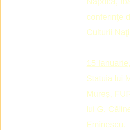
Napoca, Ioa
conferinţe 
Culturii Naţ
15 Ianuarie
Statuia lui
Mureș, FUR
lui G. Călin
Eminescu.