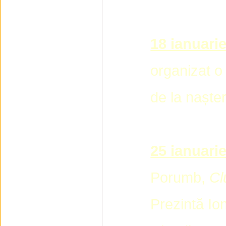
18 ianuari
organizat o
de la nașter
25 ianuari
Porumb,
Cl
Prezintă Ion