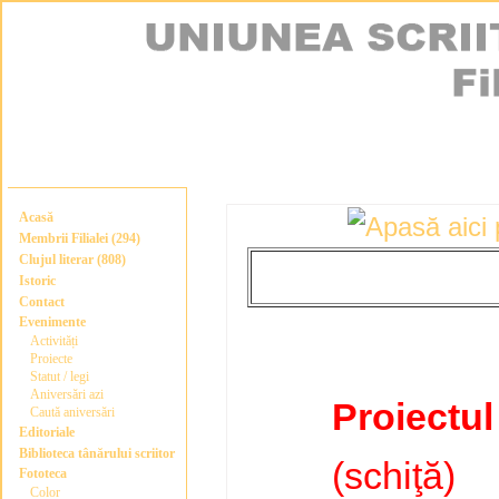
Acasă
Membrii Filialei (294)
Clujul literar (808)
Istoric
Contact
Evenimente
Activități
Proiecte
Statut / legi
Aniversări azi
Proiectu
Caută aniversări
Editoriale
Biblioteca tânărului scriitor
(schiţă)
Fototeca
Color