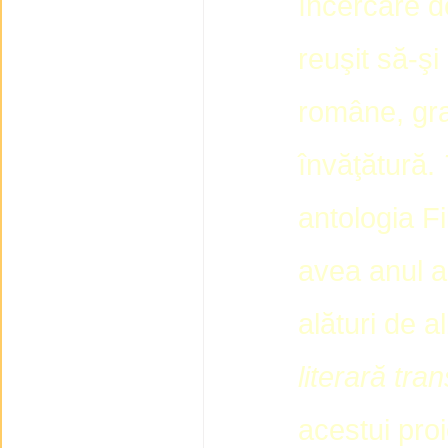
încercare d
reuşit să-şi
române, graţ
învăţătură.
antologia Fi
avea anul a
alături de 
literară tra
acestui pro