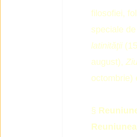
filosofiei, f
speciale d
latinităţii
(15
august),
Zi
octombrie) 
§
Reuniun
Reuniunea