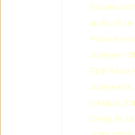
Şcoala Arde
alcătuită 
Proiect edit
Judeţean Bi
Emil Radu M
Judeţeană „
Năsăud (Dir
Creţia în it
1983-1997)