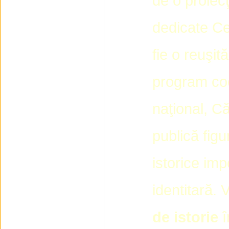
de o proiecţ
dedicate Ce
fie o reuşit
program coe
naţional, Că
publică fig
istorice im
identitară.
de istorie
î