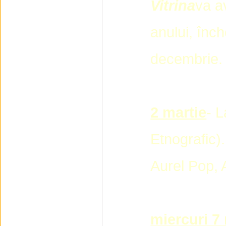
Vitrina
va a
anului, înc
decembrie.
2 martie
- 
Etnografic).
Aurel Pop, 
miercuri 7 