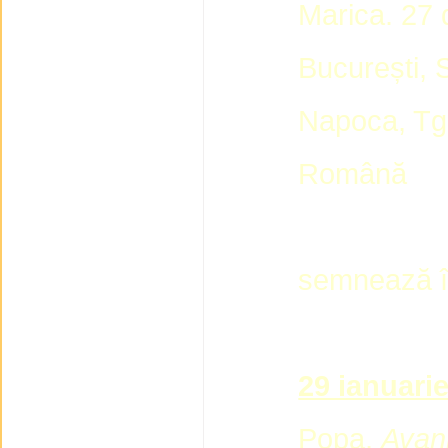
Marica. 27 d
București, 
Napoca, Tg.
Română
semnează în
29 ianuari
Popa,
Avanp