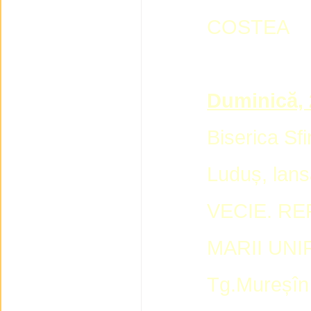
COSTEA
Duminică, 
Biserica Sfi
Luduș, lan
VECIE. RE
MARII UNIRI
Tg.Mureșîn 