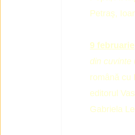
Petraş, Ioa
9 februarie
din cuvinte
română cu 
editorul Va
Gabriela L