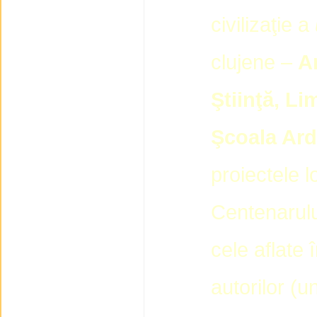
civilizaţie a
clujene –
A
Ştiinţă, L
Şcoala Ar
proiectele l
Centenarului
cele aflate î
autorilor (u