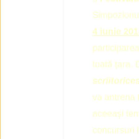
Simpozionul
4 iunie 20
participarea 
toată ţara
scriitoric
va antrena ti
aceeaşi tem
concursuri l