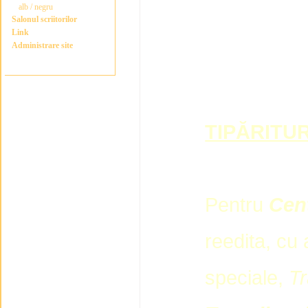
alb / negru
Salonul scriitorilor
Link
Administrare site
TIPĂRITUR
Pentru
Cent
reedita, cu 
speciale,
Tr