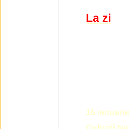
La zi
15 ianuari
Culturii Na