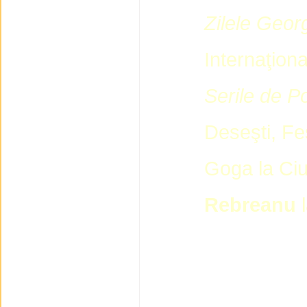
Zilele Geo
Internaţion
Serile de P
Deseşti, Fe
Goga la Ci
Rebreanu
l