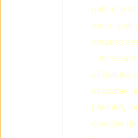
gafe şi o vi
tonuri şi di
vorbesc des
–
încercare
dificultate,
strădanie, i
pătimire, m
Condiţia de