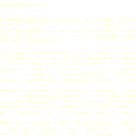
a tânărului scriitor:
USTI-RĂDULEŢ
,
Proze de după-amiază
(Editura Limes, 2006, 128 pagini). Absolvent
i „Babeş-Bolyai” Cluj (2003, cu o teză de licenţă despre Cristian Popescu), redactor 
aborat cu proză şi eseu la „Vatra”, „Steaua”, „Piaţa literară”, „Calende”, „Sud” etc. 
Uniunea Scriitorilor şi Copyro. Debutul cu Proze de după-amiază este escortat de
alentul tinerei (n. 1980) prozatoare.
TUDURACHI
,
Destinul precar al ideilor literare. Despre instabilitatea valorilor în po
es, 2006, 158 pagini). S-a născut în 1974, la Cluj-Napoca. Absolvent al Facultăţii d
Cluj cu dizertaţia Poetica lui E. Lovinescu (1998) şi la Geneva (2002). Doctorat ma
mirescu, 2005. A colaborat la editarea volumului Dosoftei, Viaţa şi petrecerea sfinţi
nescu – poet naţional român, 2001 (coord. Ioana Bot). A îngrijit, alături de Ioana Bot
ă română şi comparată, 2005. Tot Ioana Bot semnează şi prefaţa, sobru entuziastă, 
GHINEANU
,
Plictiseală. Ratare. Prostie. Biobibliografie selectivă
(Casa Cărţii de Şti
77, la Iaşi, este absolventă a Facultăţii de Istorie şi Filosofie, secţia Filosofie a 
anului (1999-2000) li se adaugă un Masterat de Comunicare şi Relaţii Publice (20
edactor la Tribuna. A colaborat la Apostrof, Balkon (în prezent Idea), Caietele Ec
una, Vatra, Bucureştiul Cultural, Cultura, Contemporanul, Dilema Veche. Horea Po
ächter
,
A.E. Baconsky. Scriitorul şi măştile
, Casa Cărţii de Ştiinţă, 2007. Cercetător şt
iterară Sextil Puşcariu din Cluj-Napoca. Coautoare la Dicţionarul General al Literaturi
icţionarul cronologic al romanului tradus în România de la origini până în 1989, Edi