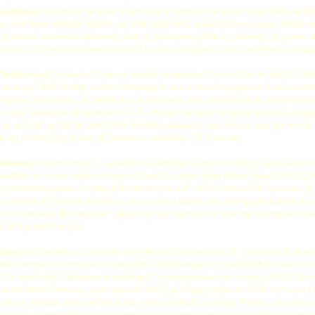
 Codreanu,
Existenţele sângelui. Eseu despre curgerea sângelui,
Casa Cărţii de Şti
ia unei teme culturale majore: ea scrie foarte bine, participativ si nuanţat, despre r
la obsesii placentare psihanalizabile la înţelegerea politică a sangelui ca garant al 
ionierat: a-ţi asuma o asemenea temă la debut presupune curaj, subtilitate şi compe
 Teodorescu,
Carnavalul în opera literară caragialiană,
Casa Cărţii de Ştiinţă, 2009
unui spirit fără inhibiţii, cartea
Carnavalul în opera literară caragialiană sau despre p
driana Teodorescu, se defineşte prin relevarea unor componente de maxim interes,
te o reală satisfacţie să se observe că în „imensul carnaval” imaginat de lumea cara
t de actuale, pe atât de pertinente. Acuitatea exegezei este semnul unui talent critic
oare promisiune pe cale să confirme o certitudine. (V. Fanache)
ngureanu
,
Eugène Ionesco - absurdul ca apocalips al utopiei
(eseu), Casa Cărţii de 
acultatea de Litere (secţia Română-Engleză) a Universităţii Babeş-Bolyai (2003) şi 
şi context european. Perspectivă interdisciplinară” (2004). O bursă de cercetare şi 
ccademia di Romania din Roma, cu un proiect despre neo-avangarda teatrală a anilor
 o escortează fără reticenţe: „studiul de faţă este unul de referinţă în exegeza c
a lui Eugène Ionesco”.
durachi
,
Cuvintele care ucid.
Memorie literară în romanele lui E. Lovinescu
(Editura
te cercetător la Institutul de Lingvistică „Sextil Puşcariu”. A absolvit Facultatea de 
7) şi Masteratul „Littérature et esthétique” la Universitatea din Geneva (2002). Doctor
olectiv
Mihai
Eminescu, poet naţional
(2001) şi a îngrijit ediţia din 2006 din Ioana 
smului
, ambele alături de Ioana Bot, care semnează şi prefaţa (
Pentru o lectură a r