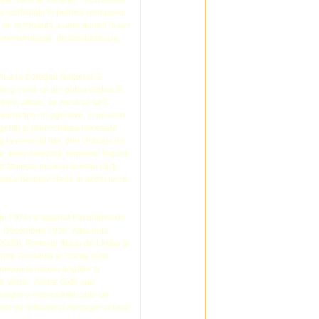
ată, cu final violent […]
Cuvintele
ilizibilităţii în poetica romanelor
 de rezonanţă a unei puneri în act
e, monstruoasă, destabilizatoare,
II-a la Colegiul Naţional G.
te şi ceea ce am putea vedea în
ine, altere, se ivesc ca să îi
traumatice ori agresive, ci asumat
genţa şi precocitatea necesare
a mileniul trei, prin limbajul lor
e americanizată, farmecul ficţiunii
cătuieşte nucleul acestei cărţi.
lanca Borbély crede în acest lucru
ie 1974) a absolvit Facultatea de
„1 Decembrie 1918” Alba Iulia
008). Profesor titular de Limba şi
 dintre România şi Franţa sunt
 îndeajuns marea bogăţie şi
les Verne, André Gide sau
alizat o interesantă carte de
ct de reflecţie şi mesager al unei