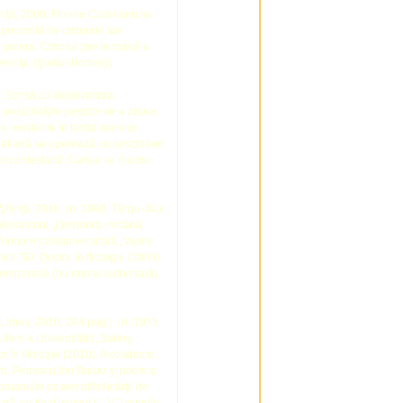
inţă, 2009. Florina Codreanu se
eprezentările culturale ale
puterii. Cititorul ţine în mână o
tenţă. (Ştefan Borbély)
. Scrisă cu dezinvoltura
osibilităţile peştilor de a zbura
,
 existente în textul marelui
gialiană se operează cu deschideri
 incontestabil. Cartea se înscrie
Ştiinţă, 2010. (n. 1980, Târgu-Jiu)
Masteratul „Literatură română,
formare postuniversitară „Vasile
 ’50. Doctor în filologie (2009).
ontemporană (nu numai autohtonă)
 Limes, 2010, 244 pag.)
.
(n. 1975,
Litere a Universităţii „Babeş-
 în filologie (2010). A colaborat
Em. Petrescu,
Ion Barbu şi poetica
omanului ca text dificil
)cărţii de