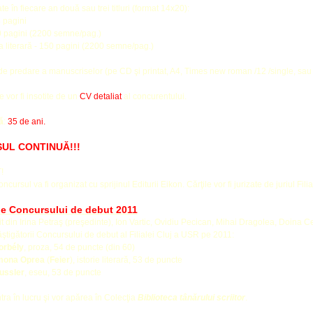
ate în fiecare an două sau trei titluri (format 14x20):
4 pagini
0 pagini (2200 semne/pag.)
ica literară - 150 pagini (2200 semne/pag.)
e predare a manuscriselor (pe CD şi printat, A4, Times new roman /12 /single, sau p
 vor fi insotite de un
CV detaliat
al concurentului.
ă
:
35 de ani.
UL CONTINUĂ!!!
!
cursul va fi organizat cu sprijinul Editurii Eikon. Cărţile vor fi jurizate de juriul Filial
le Concursului de debut 2011
uit din Irina Petraş (preşedinte), Ion Vartic, Ovidiu Pecican, Mihai Dragolea, Doina C
tigătorii Concursului de debut al Filialei Cluj a USR pe 2011:
orbély
, proza, 54 de puncte (din 60)
imona Oprea
(
Feier
), istorie literară, 53 de puncte
ussler
, eseu, 53 de puncte
ntra în lucru şi vor apărea în Colecţia
Biblioteca tânărului scriitor
.