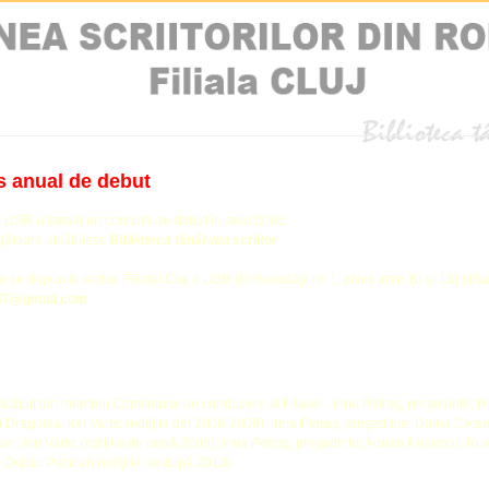
 anual de debut
 a USR a lansat un concurs de debut în anul 2005.
igătoare alcătuiesc
Biblioteca tânărului scriitor
 se depun la sediul Filialei Cluj a USR (Universităţii nr. 1, zilnic intre 10 si 13) şi
s47@gmail.com
lcătuit din membrii Comitetului de conducere al Filialei - Irina Petraş, preşedinte
 Dragolea, Ion Vartic (ediţiile din 2006-2009); Irina Petraş, preşedinte; Doina Cetea
an, Ion Vartic (ediţiile de după 2009); Irina Petraş, preşedinte; Adrian Popescu, 
r, Ovidiu Pecican (ediţiile de după 2013).