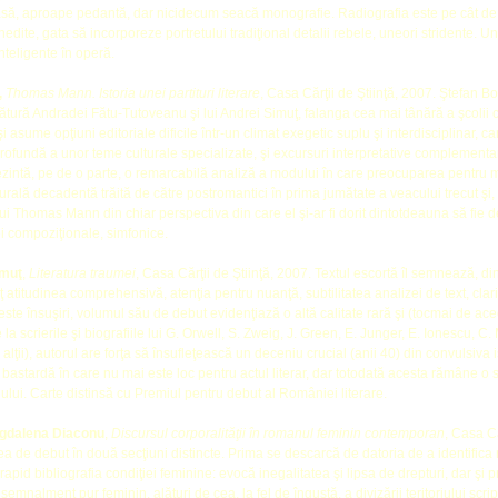
asă, aproape pedantă, dar nicidecum seacă monografie. Radiografia este pe cât de 
inedite, gata să incorporeze portretului tradiţional detalii rebele, uneori stridente. U
nteligente în operă.
,
Thomas Mann. Istoria unei partituri literare
, Casa Cărţii de Ştiinţă, 2007. Ştefan B
lătură Andradei Fătu-Tutoveanu şi lui Andrei Simuţ, falanga cea mai tânără a şcolii 
i asume opţiuni editoriale dificile într-un climat exegetic suplu şi interdisciplinar,
ofundă a unor teme culturale specializate, şi excursuri interpretative complementare
zintă, pe de o parte, o remarcabilă analiză a modului în care preocuparea pentru 
turală decadentă trăită de către postromantici în prima jumătate a veacului trecut şi,
ui Thomas Mann din chiar perspectiva din care el şi-ar fi dorit dintotdeauna să fie 
i compoziţionale, simfonice.
imuţ
,
Literatura traumei
, Casa Cărţii de Ştiinţă, 2007. Textul escortă îl semnează, d
 atitudinea comprehensivă, atenţia pentru nuanţă, subtilitatea analizei de text, clarit
ste însuşiri, volumul său de debut evidenţiază o altă calitate rară şi (tocmai de ac
e la scrierile şi biografiile lui G. Orwell, S. Zweig, J. Green, E. Junger, E. Ionescu, C.
alţii), autorul are forţa să însufleţească un deceniu crucial (anii 40) din convulsiva 
 bastardă în care nu mai este loc pentru actul literar, dar totodată acesta rămâne o s
oiului. Carte distinsă cu Premiul pentru debut al României literare.
gdalena Diaconu
,
Discursul corporalităţii în romanul feminin contemporan
, Casa Că
ea de debut în două secţiuni distincte. Prima se descarcă de datoria de a identifica r
rapid bibliografia condiţiei feminine: evocă inegalitatea şi lipsa de drepturi, dar şi
ca semnalment pur feminin, alături de cea, la fel de îngustă, a divizării teritoriului scr