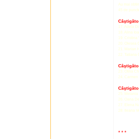
Au mai obtin
45 de puncte
Câştigător
17. Adela D
18. Alina I
19. Cristina 
20. Olesea 
21. Marian 
22. Tatiana 
Câştigăto
23. Otilia Ch
24. Carmen 
Câştigător
25. Melania I
26. Oana D
27. Elena 
28. Ileana 
* * *