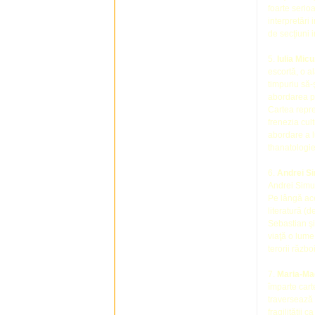
foarte serio
interpretări 
de secţiuni i
5.
Iulia Micu
escortă, o a
timpuriu să-ş
abordarea pr
Cartea repre
frenezia cul
abordare a l
thanatologie
6.
Andrei S
Andrei Simuţ
Pe lângă ace
literatură (d
Sebastian şi 
viaţă o lume
terorii răzb
7.
Maria-Ma
împarte cart
traversează 
fragilităţii 