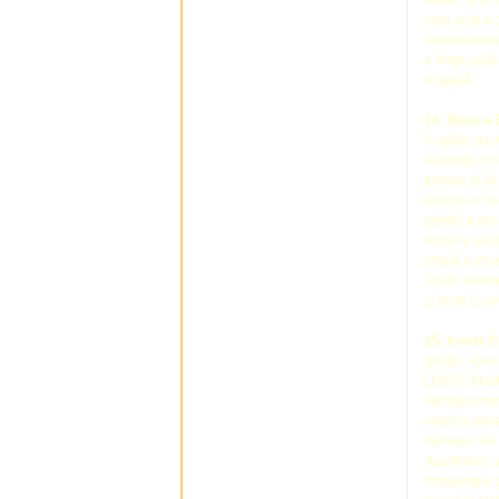
debut: „Demas
care ucid
e o
lovinesciene
a forţei cuvâ
ucigaşă.”
14.
Blanca 
Coşbuc din C
anumite condi
tulbure şi s
înrudit cu s
pentru a prop
uzual şi ves
(după cum pr
Trăim vremur
şi scrie o ca
15.
Ionela 
Ştiinţe, spe
(1997). Mast
literatura ro
vechi şi dur
varietate de
Apollinaire.
imagologie ş