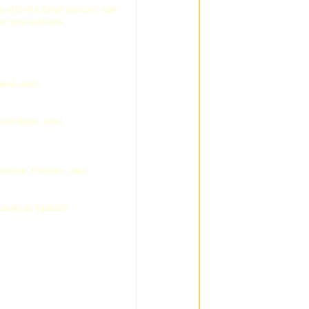
si Emilia Zainel (versuri), cate
ri spre publicare.
atură,
eseu
ucian Blaga
, eseu
 române
.
Pledoarii, eseu
rativ de traduceri