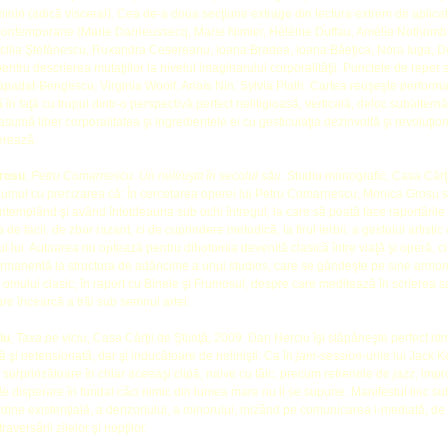
minin (adică visceral). Cea de-a doua secţiune extrage din lectura extrem de aplicată
contemporane (Marie Darrieussecq, Marie Nimier, Hélèlne Duffau, Amélie Nothomb, 
cilia Ştefănescu, Ruxandra Cesereanu, Ioana Bradea, Ioana Băeţica, Nora Iuga, D
ntru descrierea mutaţiilor la nivelul imaginarului corporalităţii. Punctele de reper 
padat-Bengescu, Virginia Woolf, Anaïs Nin, Sylvia Plath. Cartea reuşeşte performanţ
ă în faţă cu trupul dintr-o perspectivă perfect nelitigioasă, verticală, deloc subalternă
asumă liber corporalitatea şi ingredientele ei cu gesticulaţia dezinvoltă şi revoluţion
erează.
rosu
,
Petru Comarnescu. Un neliniştit în secolul său
. Studiu monografic, Casa Cărţ
lumul cu precizarea că: În cercetarea operei lui Petru Comarnescu, Monica Grosu s
ontemplând şi având întotdeauna sub ochi întregul, la care să poată face raportările 
de facil, de zbor razant, ci de cuprindere metodică, la firul ierbii, a gestului artistic 
l lui. Autoarea nu optează pentru dihotomia devenită clasică între viaţă şi operă, ci
rmanentă la structura de adâncime a unui studios, care se gândeşte pe sine armon
 omului clasic, în raport cu Binele şi Frumosul, despre care meditează în scrierea 
are încearcă a trăi sub semnul artei.
iu
,
Taxa pe viciu
, Casa Cărţii de Ştiinţă, 2009. Dan Herciu îşi stăpâneşte perfect ritm
ră şi netensionată, dar şi inducătoare de nelinişti. Ca în
jam-session
-urile lui Jack 
surprinzătoare în chiar aceeaşi clipă, naive cu tâlc, precum refrenele de
jazz
, impr
e disperare în fundal căci nimic din lumea mare nu li se supune. Manifestul liric su
rdine existenţială, a derizoriului, a minorului, mizând pe comunicarea i-mediată, de o
raversării zilelor şi nopţilor.