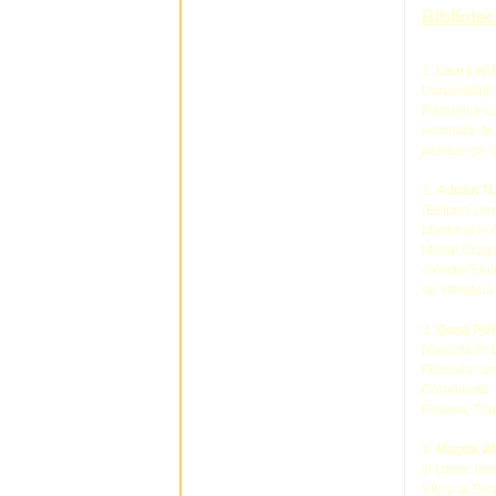
Bibliotec
1.
Laura H
Universităţi
Răduleţ a col
acordată de 
parieze pe t
2.
Adrian 
(Editura Lim
Masterat la 
Mihail Drago
colectiv Emi
de literatur
3.
Oana PU
Născută în 19
Filosofia Um
Comparată. R
Review, Trib
4.
Magda W
şi Istorie l
VII) şi la D