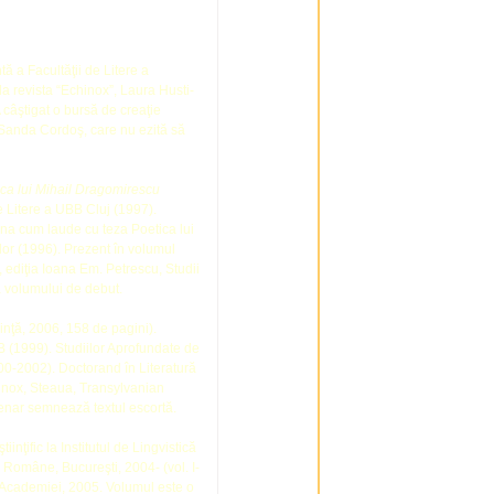
ă a Facultăţii de Litere a
la revista “Echinox”, Laura Husti-
A câştigat o bursă de creaţie
 Sanda Cordoş, care nu ezită să
etica lui Mihail Dragomirescu
e Litere a UBB Cluj (1997).
gna cum laude cu teza Poetica lui
lor (1996). Prezent în volumul
, ediţia Ioana Em. Petrescu, Studii
a volumului de debut.
inţă, 2006, 158 de pagini).
UBB (1999). Studiilor Aprofundate de
00-2002). Doctorand în Literatură
hinox, Steaua, Transylvanian
enar semnează textul escortă.
iinţific la Institutul de Lingvistică
i Române, Bucureşti, 2004- (vol. I-
t. Academiei, 2005. Volumul este o