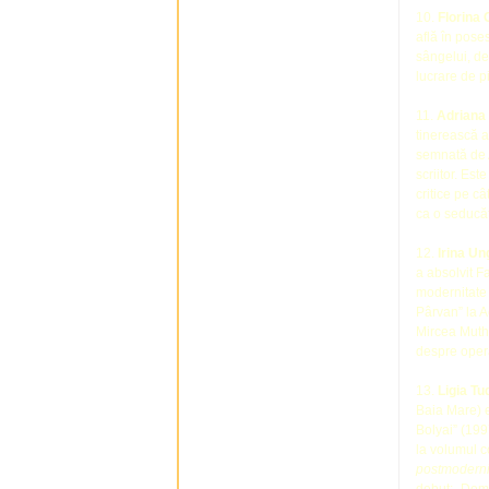
10.
Florina
află în poses
sângelui, de 
lucrare de p
11.
Adriana
tinerească a 
semnată de A
scriitor. Es
critice pe câ
ca o seducăt
12.
Irina U
a absolvit F
modernitate 
Pârvan” la A
Mircea Muthu
despre oper
13.
Ligia Tu
Baia Mare) es
Bolyai” (199
la volumul c
postmoderni