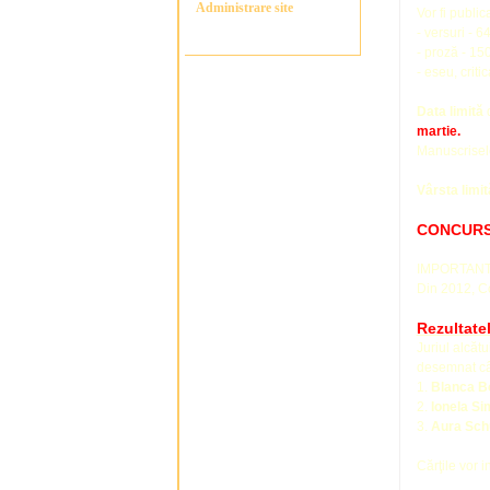
Administrare site
Vor fi public
- versuri - 6
- proză - 15
- eseu, crit
Data limită
d
martie.
Manuscrisele
Vârsta limit
CONCURS
IMPORTANT
Din 2012, Con
Rezultate
Juriul alcăt
desemnat câş
1.
Blanca B
2.
Ionela S
3.
Aura Sch
Cărţile vor i