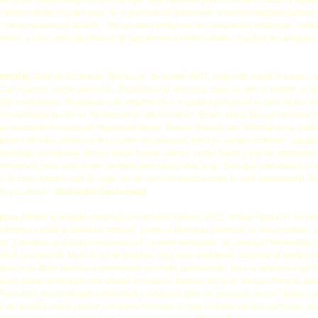
carea imposibilităţii lecturii „leneşe” este realizată printr‑o lectură critică neaştept
 demonstraţie în patru paşi, de o geometrică limpezime, a funcţiei destabilizatoare a 
: tema romanescă devine – într‑un efect vertiginos de comunicare inversată – cutia
ntului, a cărei violenţă retorică îşi supraîncarcă materialitatea, irupând în naraţiun
Borbély,
Zidul de foc,
roman. Blanca (n. 16 aprilie 1997, Cluj) este elevă în clasa a V
luj-Napoca, secţia germană. „Realitatea nu este doar ceea ce ştim şi vedem, ci es
ţii misterioase. Realitatea este enigmatică şi îngăduie perturbări în care făpturi stră
ă îi secondeze pe cei vii. Nicidecum în stilul lui Bram Stoker, adică fără vampirisme 
aga (bestseller)
Amurg
de Stephenie Meyer, Blanca Borbély are îndemânarea, inteli
une cititorului adolescentin o carte românească, plină cu vampiri cotidieni, adaptaţi l
timentaţia pe măsură. Scrisul foarte tinerei autoare curge fluent şi plăcut, atmosfera 
ecizează chiar unul dintre vampirii-personaje) este scop. Dialogul este volubil şi al
i în care vampirii sunt în vogă, iar cei care pledează pentru ei sunt adolescenţii: B
rte
pro domo
.” (
Ruxandra Cesereanu)
Oprea,
Motive şi realităţi româneşti în romanul francez, 2011.
Ionela Oprea (n. 14 iun
cializarea Limbă şi literatură română, Limba şi literatura franceză, la Universitatea 
er „Literatură şi cultură românească în context european”, la aceeaşi Universitate (2
mână la Liceul de Muzică şi Arte Plastice, Alba Iulia:
Legăturile culturale şi literare
abile şi au făcut obiectul a numeroase cercetări specializate. Nu s-a observat însă
 tipuri epice româneşti care circulă în romanul francez, de la Al. Dumas-Pére la Ju
 Folosind o documentaţie exhaustivă şi adeseori greu de procurat, Ionela Oprea a re
i de analiză critică privind romanele franceze în care românul devine personaj, obie