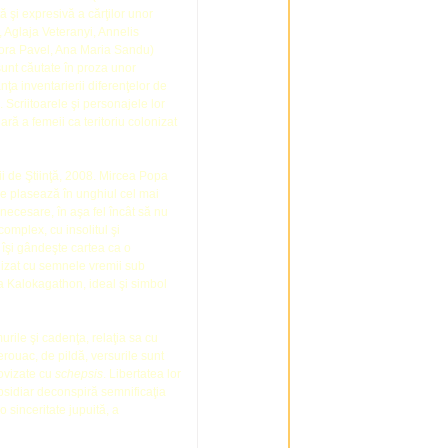
 şi expresivă a cărţilor unor
Aglaja Veteranyi, Annelis
ora Pavel, Ana Maria Sandu)
sunt căutate în proza unor
a inventarierii diferenţelor de
. Scriitoarele şi personajele lor
ară a femeii ca teritoriu colonizat
ii de Ştiinţă, 2008. Mircea Popa
e plasează în unghiul cel mai
necesare, în aşa fel încât să nu
complex, cu insolitul şi
 îşi gândeşte cartea ca o
izat cu semnele vremii sub
sa Kalokagathon, ideal şi simbol
urile şi cadenţa, relaţia sa cu
Kerouac, de pildă, versurile sunt
ovizate cu
schepsis
. Libertatea lor
bsidiar deconspiră semnificaţia
 sinceritate jupuită, a