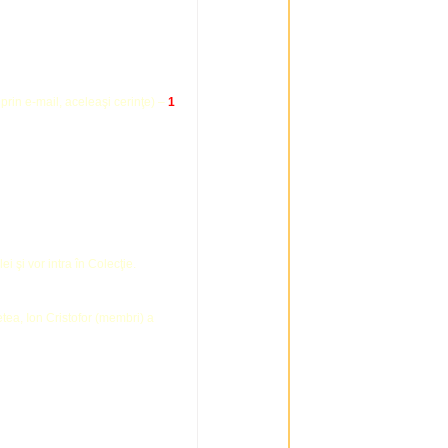
rin e-mail, aceleaşi cerinţe) –
1
ei şi vor intra în Colecţie.
etea, Ion Cristofor (membri) a