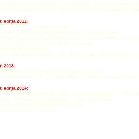
ut un punctaj bun: Horvat Marian, proza (51,5 puncte), Lăcramioara Dimulete (eseu) 
, si Georgeta Badulescu, 43 de puncte. Aceste lucrari vor fi recomandate unor editu
i ediţia 2012
:
inu,
Diaristica feminină românească
, eseu
oana Bako,
Dinamica imaginarului poetic: Grupul oniric românesc,
eseu
Vidruţiu,
Imaginarul epidemic. Reprezentări istorice şi metaforice ale ciumei în liter
Ciobanu,
Lucian Blaga şi literatura din Basarabia
, eseu
Horvat,
Codrul ducelui,
proză
Oltean,
Mitul Meşterului Manole în lumina binomului creator Sigismund Toduţă – L
ri 2013:
indriş,
Lumea operei lui Eugen Ionescu/
Eugène Ionesco,
eseu
Georgeta Ardelean,
Hortensia Papadat-Bengescu, „marea europeană” a literaturii
i ediţia 2014:
ulia Ilea,
Lirica lui Lucian Blaga în spaţiul cultural şi lingvistic german.
Studiu compa
emeter,
Norman Mailer: „The White Negro.” Context cultural şi literar
Nadia Ramona Vesa,
Cornel Regman,
monografie
Vesa,
Neomedievismul postmodern