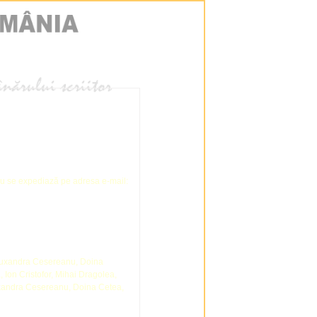
/sau se expediază pe adresa e-mail:
; Ruxandra Cesereanu, Doina
, Ion Cristofor, Mihai Dragolea,
Ruxandra Cesereanu, Doina Cetea,