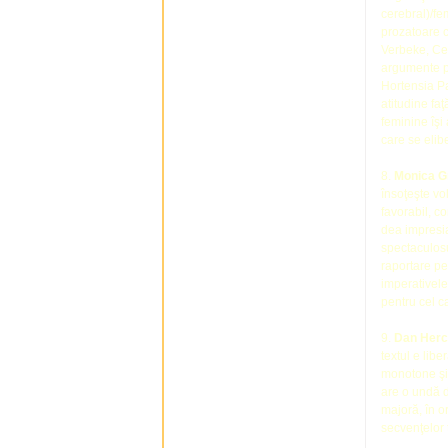
cerebral)/fe
prozatoare 
Verbeke, Ce
argumente pe
Hortensia Pa
atitudine faţ
feminine îşi 
care se elib
8.
Monica G
însoţeşte vo
favorabil, c
dea impresia 
spectaculosu
raportare pe
imperativele
pentru cel c
9.
Dan Herc
textul e libe
monotone şi 
are o undă d
majoră, în o
secvenţelor t