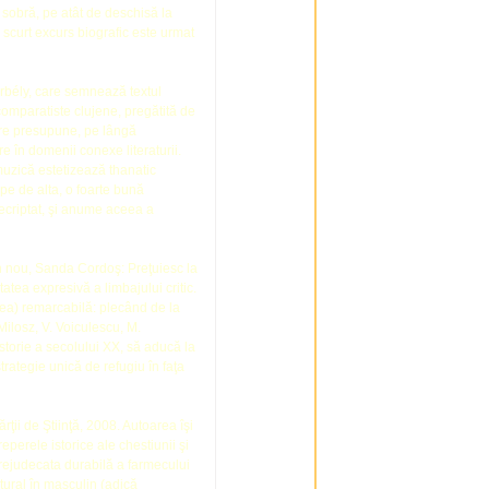
sobră, pe atât de deschisă la
n scurt excurs biografic este urmat
orbély, care semnează textul
comparatiste clujene, pregătită de
 care presupune, pe lângă
 în domenii conexe literaturii.
muzică estetizează thanatic
 pe de alta, o foarte bună
decriptat, şi anume aceea a
in nou, Sanda Cordoş: Preţuiesc la
atea expresivă a limbajului critic.
eea) remarcabilă: plecând de la
 Milosz, V. Voiculescu, M.
istorie a secolului XX, să aducă la
trategie unică de refugiu în faţa
rţii de Ştiinţă, 2008. Autoarea îşi
eperele istorice ale chestiunii şi
 prejudecata durabilă a farmecului
iptural în masculin (adică