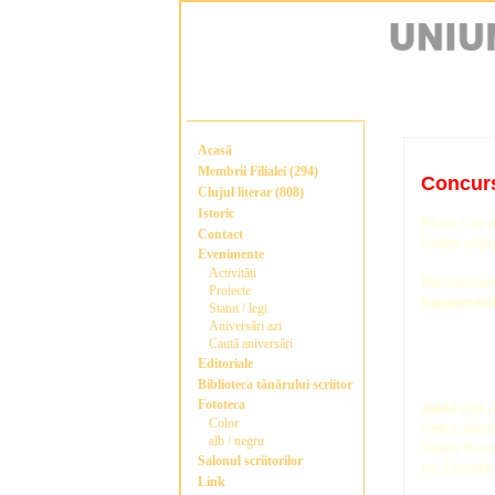
Acasă
Membrii Filialei (294)
Concurs
Clujul literar (808)
Istoric
Filiala Cluj
Contact
Cărţile câşt
Evenimente
Activități
Manuscrisele
Proiecte
irinapetra
Statut / legi
Aniversări azi
Caută aniversări
Editoriale
.
Biblioteca tânărului scriitor
Fototeca
Juriul
este a
Color
Cetea, Mihai
alb / negru
Ovidiu Pecic
Salonul scriitorilor
Ion Cristofo
Link